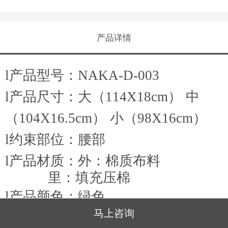
产品详情
l
产品型号
：
NAKA-D-003
l
产品尺寸
：大（
114X18cm
） 中
（
104X16.5cm
） 小（
98X16cm
）
l
约束
部位
：腰部
l
产品材质：外：棉质布料
里：填充压棉
l
产品颜色：
绿色
马上咨询
l
使用人群：长期卧床，中风瘫痪，