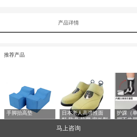
产品详情
推荐产品
手脚抬高垫
日本老人高弹性面
护踝（
料 防臭 抗菌 室外型
脚不共用）
适用于步行休闲XA-
21
马上咨询
15